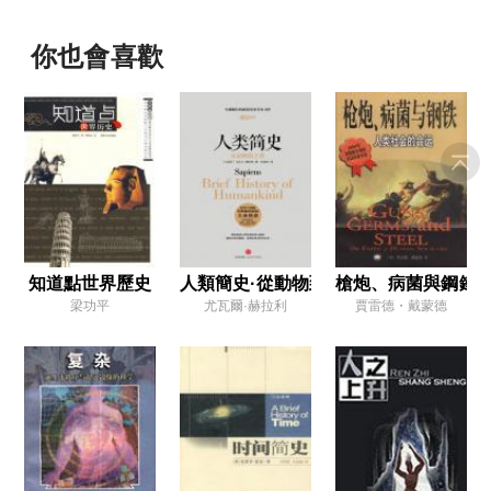
你也會喜歡
知道點世界歷史
人類簡史·從動物到上帝
槍炮、病菌與鋼鐵·
梁功平
尤瓦爾·赫拉利
賈雷德・戴蒙德