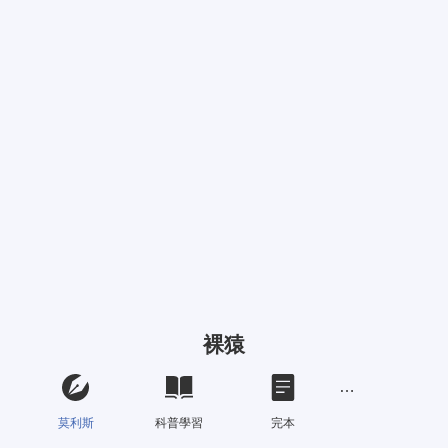
裸猿
莫利斯
科普學習
完本