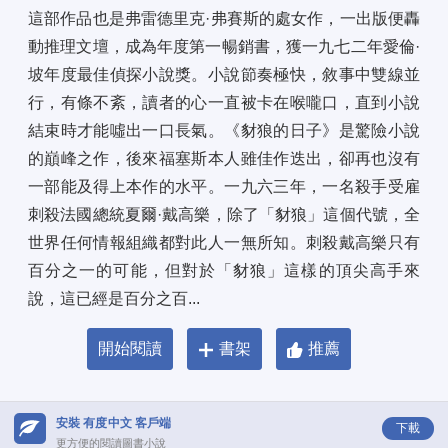
這部作品也是弗雷德里克·弗賽斯的處女作，一出版便轟
動推理文壇，成為年度第一暢銷書，獲一九七二年愛倫·
坡年度最佳偵探小說獎。小說節奏極快，敘事中雙線並
行，有條不紊，讀者的心一直被卡在喉嚨口，直到小說
結束時才能噓出一口長氣。《豺狼的日子》是驚險小說
的巔峰之作，後來福塞斯本人雖佳作迭出，卻再也沒有
一部能及得上本作的水平。一九六三年，一名殺手受雇
刺殺法國總統夏爾·戴高樂，除了「豺狼」這個代號，全
世界任何情報組織都對此人一無所知。刺殺戴高樂只有
百分之一的可能，但對於「豺狼」這樣的頂尖高手來
說，這已經是百分之百...
開始閱讀
書架
推薦
安裝 有度中文 客戶端
下載
更方便的閱讀圖書小說