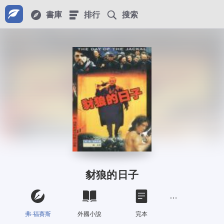
書庫
排行
搜索
豺狼的日子
弗·福賽斯
外國小說
完本